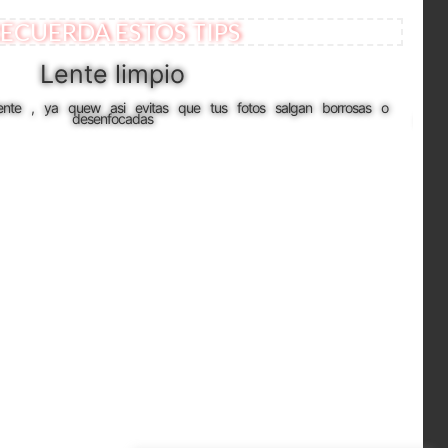
ECUERDA ESTOS TIPS
Lente limpio
lente , ya quew asi evitas que tus fotos salgan borrosas o
Se
desenfocadas
part
qui