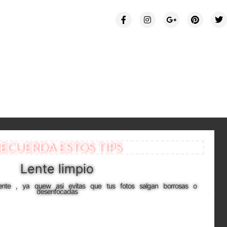
ECUERDA ESTOS TIPS
Lente limpio
lente , ya quew asi evitas que tus fotos salgan borrosas o
Se
desenfocadas
part
qui