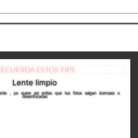
ECUERDA ESTOS TIPS
Lente limpio
lente , ya quew asi evitas que tus fotos salgan borrosas o
Se
desenfocadas
part
qui